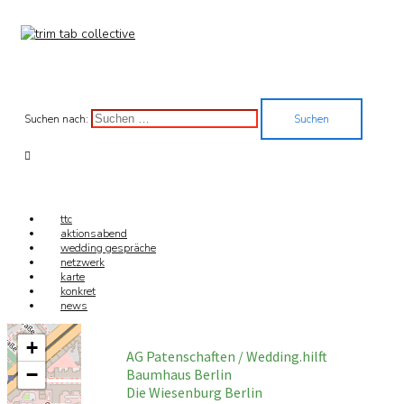
Suchen nach:
ttc
aktionsabend
wedding gespräche
netzwerk
karte
konkret
news