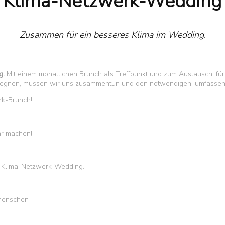
Klima-Netzwerk-Wedding
Zusammen für ein besseres Klima im Wedding.
g.
Mit einem monatlichen Brunch als Treffpunkt und zum Austausch, für l
egnen, müssen wir uns zusammentun und den notwendigen, umfassend
rk-Brunch!
ar machen!
as Klima-Netzwerk-Wedding.