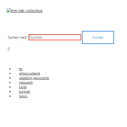
Suchen nach:
ttc
aktionsabend
wedding gespräche
netzwerk
karte
konkret
news