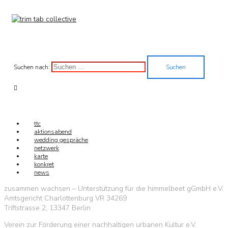
Suchen nach:
ttc
aktionsabend
wedding gespräche
netzwerk
karte
konkret
news
zusammen wachsen – Unterstützung für die himmelbeet gGmbH e.V.
Amtsgericht Charlottenburg VR 34269
Triftstrasse 2, 13347 Berlin
Verein zur Förderung einer nachhaltigen urbanen Kultur e.V.